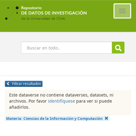
Ir
al
Cambi
contenido
naveg
principal
Buscar
Filtrar resultados
Este dataverse no contiene dataverses, datasets, ni
archivos. Por favor
identifíquese
para ver si puede
añadirlos.
Materia:
Ciencias de la Información y Computación