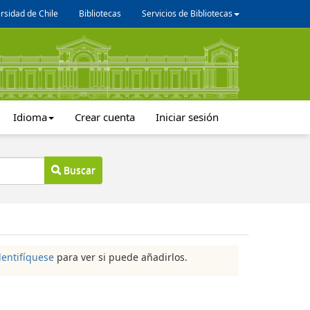
rsidad de Chile
Bibliotecas
Servicios de Bibliotecas
Idioma
Crear cuenta
Iniciar sesión
Buscar
dentifíquese
para ver si puede añadirlos.