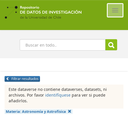
Ir
al
Cambi
contenido
naveg
principal
Buscar
Filtrar resultados
Este dataverse no contiene dataverses, datasets, ni
archivos. Por favor
identifíquese
para ver si puede
añadirlos.
Materia:
Astronomía y Astrofísica