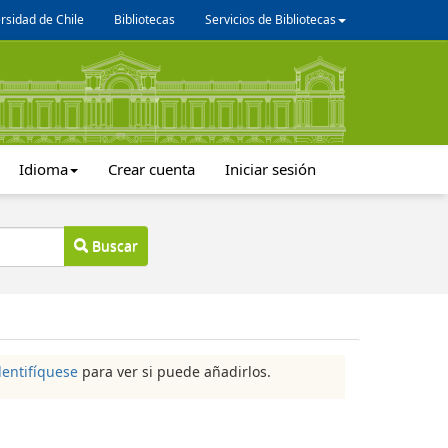
rsidad de Chile
Bibliotecas
Servicios de Bibliotecas
Idioma
Crear cuenta
Iniciar sesión
Buscar
dentifíquese
para ver si puede añadirlos.