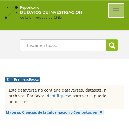
Ir
al
Cambi
contenido
naveg
principal
Buscar
Filtrar resultados
Este dataverse no contiene dataverses, datasets, ni
archivos. Por favor
identifíquese
para ver si puede
añadirlos.
Materia:
Ciencias de la Información y Computación