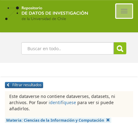
Ir
al
Cambi
contenido
naveg
principal
Buscar
Filtrar resultados
Este dataverse no contiene dataverses, datasets, ni
archivos. Por favor
identifíquese
para ver si puede
añadirlos.
Materia:
Ciencias de la Información y Computación