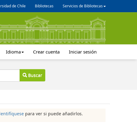
rsidad de Chile
Bibliotecas
Servicios de Bibliotecas
Idioma
Crear cuenta
Iniciar sesión
Buscar
dentifíquese
para ver si puede añadirlos.