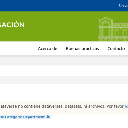
Unive
Acerca de
Buenas prácticas
Contacto
dataverse no contiene dataverses, datasets, ni archivos. Por favor
i
se Category:
Department