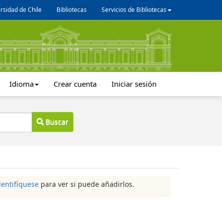
rsidad de Chile
Bibliotecas
Servicios de Bibliotecas
Idioma
Crear cuenta
Iniciar sesión
Buscar
dentifíquese
para ver si puede añadirlos.