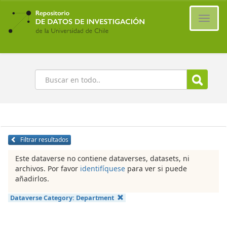
Ir
al
Cambi
contenido
naveg
principal
Buscar
Filtrar resultados
Este dataverse no contiene dataverses, datasets, ni
archivos. Por favor
identifíquese
para ver si puede
añadirlos.
Dataverse Category:
Department