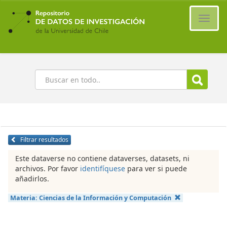
Ir
al
Cambi
contenido
naveg
principal
Buscar
Filtrar resultados
Este dataverse no contiene dataverses, datasets, ni
archivos. Por favor
identifíquese
para ver si puede
añadirlos.
Materia:
Ciencias de la Información y Computación