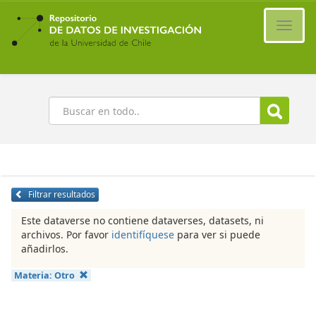
Ir
al
Cambi
contenido
naveg
principal
Buscar
Filtrar resultados
Este dataverse no contiene dataverses, datasets, ni
archivos. Por favor
identifíquese
para ver si puede
añadirlos.
Materia:
Otro