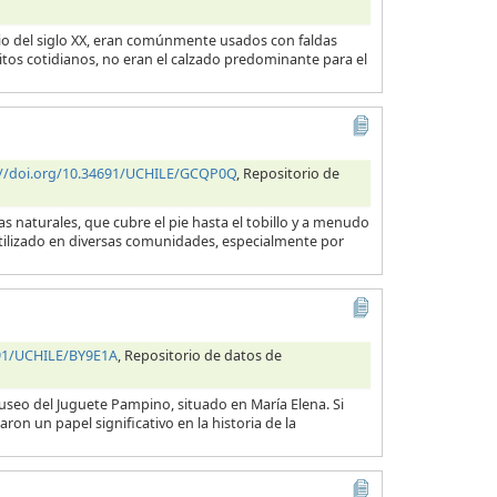
cio del siglo XX, eran comúnmente usados con faldas
itos cotidianos, no eran el calzado predominante para el
://doi.org/10.34691/UCHILE/GCQP0Q
, Repositorio de
 naturales, que cubre el pie hasta el tobillo y a menudo
utilizado en diversas comunidades, especialmente por
691/UCHILE/BY9E1A
, Repositorio de datos de
useo del Juguete Pampino, situado en María Elena. Si
ron un papel significativo en la historia de la