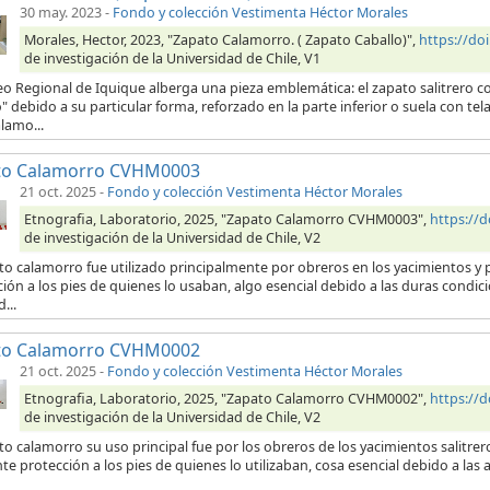
30 may. 2023
-
Fondo y colección Vestimenta Héctor Morales
Morales, Hector, 2023, "Zapato Calamorro. ( Zapato Caballo)",
https://d
de investigación de la Universidad de Chile, V1
eo Regional de Iquique alberga una pieza emblemática: el zapato salitrero
" debido a su particular forma, reforzado en la parte inferior o suela con 
lamo...
to Calamorro CVHM0003
21 oct. 2025
-
Fondo y colección Vestimenta Héctor Morales
Etnografia, Laboratorio, 2025, "Zapato Calamorro CVHM0003",
https://
de investigación de la Universidad de Chile, V2
to calamorro fue utilizado principalmente por obreros en los yacimientos y p
ión a los pies de quienes lo usaban, algo esencial debido a las duras condici
...
to Calamorro CVHM0002
21 oct. 2025
-
Fondo y colección Vestimenta Héctor Morales
Etnografia, Laboratorio, 2025, "Zapato Calamorro CVHM0002",
https://
de investigación de la Universidad de Chile, V2
to calamorro su uso principal fue por los obreros de los yacimientos salitre
te protección a los pies de quienes lo utilizaban, cosa esencial debido a las 