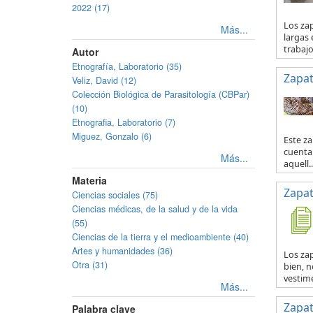
2022 (17)
Los za
Más...
largas 
trabajo 
Autor
Etnografía, Laboratorio (35)
Zapat
Veliz, David (12)
Colección Biológica de Parasitología (CBPar)
(10)
Etnografia, Laboratorio (7)
Miguez, Gonzalo (6)
Este za
cuenta 
Más...
aquell..
Materia
Zapat
Ciencias sociales (75)
Ciencias médicas, de la salud y de la vida
(55)
Ciencias de la tierra y el medioambiente (40)
Artes y humanidades (36)
Los zap
Otra (31)
bien, n
vestime
Más...
Zapat
Palabra clave