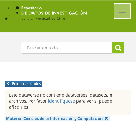
Ir
al
Cambi
contenido
naveg
principal
Buscar
Filtrar resultados
Este dataverse no contiene dataverses, datasets, ni
archivos. Por favor
identifíquese
para ver si puede
añadirlos.
Materia:
Ciencias de la Información y Computación