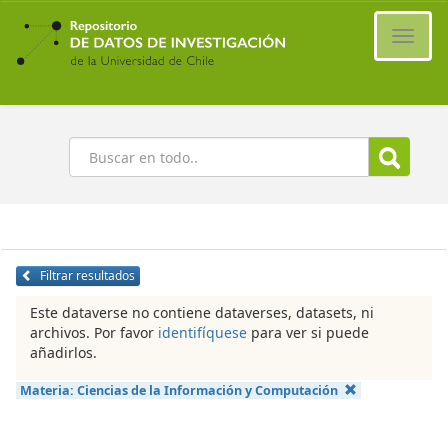
Ir
al
Cambi
contenido
naveg
principal
Buscar
Filtrar resultados
Este dataverse no contiene dataverses, datasets, ni
archivos. Por favor
identifíquese
para ver si puede
añadirlos.
Materia:
Ciencias de la Información y Computación