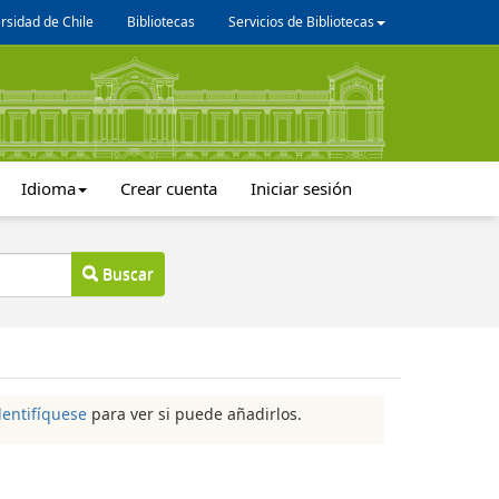
rsidad de Chile
Bibliotecas
Servicios de Bibliotecas
Idioma
Crear cuenta
Iniciar sesión
Buscar
dentifíquese
para ver si puede añadirlos.