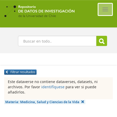
Ir
al
Cambi
contenido
naveg
principal
Buscar
Filtrar resultados
Este dataverse no contiene dataverses, datasets, ni
archivos. Por favor
identifíquese
para ver si puede
añadirlos.
Materia:
Medicina, Salud y Ciencias de la Vida