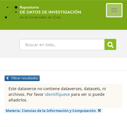
Ir
al
Cambi
contenido
naveg
principal
Buscar
Filtrar resultados
Este dataverse no contiene dataverses, datasets, ni
archivos. Por favor
identifíquese
para ver si puede
añadirlos.
Materia:
Ciencias de la Información y Computación