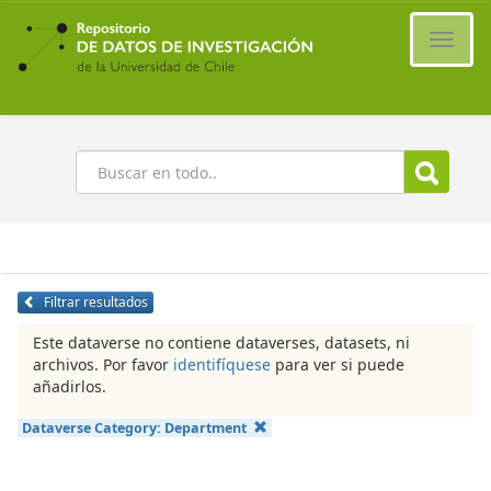
Ir
al
Cambi
contenido
naveg
principal
Buscar
Filtrar resultados
Este dataverse no contiene dataverses, datasets, ni
archivos. Por favor
identifíquese
para ver si puede
añadirlos.
Dataverse Category:
Department