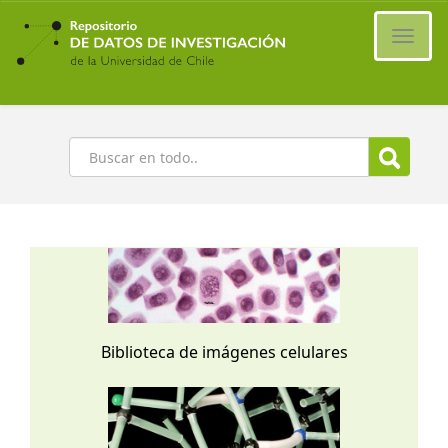
Ir
al
Cambi
contenido
naveg
principal
Buscar
Biblioteca de imágenes celulares