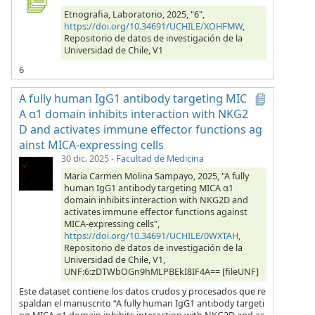
Etnografia, Laboratorio, 2025, "6",
https://doi.org/10.34691/UCHILE/XOHFMW
,
Repositorio de datos de investigación de la
Universidad de Chile, V1
6
A fully human IgG1 antibody targeting MIC
A α1 domain inhibits interaction with NKG2
D and activates immune effector functions ag
ainst MICA-expressing cells
30 dic. 2025
-
Facultad de Medicina
Maria Carmen Molina Sampayo, 2025, "A fully
human IgG1 antibody targeting MICA α1
domain inhibits interaction with NKG2D and
activates immune effector functions against
MICA-expressing cells",
https://doi.org/10.34691/UCHILE/0WXTAH
,
Repositorio de datos de investigación de la
Universidad de Chile, V1,
UNF:6:zDTWbOGn9hMLPBEkI8IF4A== [fileUNF]
Este dataset contiene los datos crudos y procesados que re
spaldan el manuscrito “A fully human IgG1 antibody targeti