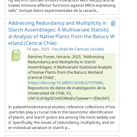
ng MICA α1 domain inhibits interaction with NKG2D and ac
tivates immune effector functions against MICA-expressing
cells”. Incluye datos experimentales de la caracte...
Addressing Redundancy and Multiplicity in
Starch Assemblages: A Multivariate Statistic
al Analysis of Native Plants from the Batuco W
etland (Central Chile)
18 ago. 2025
-
Facultad de Ciencias Sociales
Ramírez Funes, Horacio, 2025, "Addressing
Redundancy and Multiplicity in Starch
Assemblages: A Multivariate Statistical Analysis
of Native Plants from the Batuco Wetland
(Central Chile)",
https://doi.org/10.34691/UCHILE/Y3TIMN
,
Repositorio de datos de investigación de la
Universidad de Chile, V2,
UNF:6:zf/dgSEOvtD3WqKa7yzevw== [fileUNF]
In paleoethnobotanical studies, reference collections of bio
-particles play a crucial role in the taxonomic identification
of plants, and starch grains are among the most widely use
d. Specifically, the issues of redundancy, multiplicity, and int
er-individual variation in starch p...