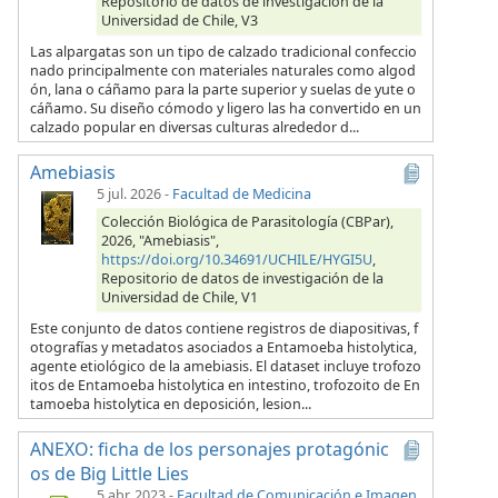
Repositorio de datos de investigación de la
Universidad de Chile, V3
Las alpargatas son un tipo de calzado tradicional confeccio
nado principalmente con materiales naturales como algod
ón, lana o cáñamo para la parte superior y suelas de yute o
cáñamo. Su diseño cómodo y ligero las ha convertido en un
calzado popular en diversas culturas alrededor d...
Amebiasis
5 jul. 2026
-
Facultad de Medicina
Colección Biológica de Parasitología (CBPar),
2026, "Amebiasis",
https://doi.org/10.34691/UCHILE/HYGI5U
,
Repositorio de datos de investigación de la
Universidad de Chile, V1
Este conjunto de datos contiene registros de diapositivas, f
otografías y metadatos asociados a Entamoeba histolytica,
agente etiológico de la amebiasis. El dataset incluye trofozo
itos de Entamoeba histolytica en intestino, trofozoito de En
tamoeba histolytica en deposición, lesion...
ANEXO: ficha de los personajes protagónic
os de Big Little Lies
5 abr. 2023
-
Facultad de Comunicación e Imagen