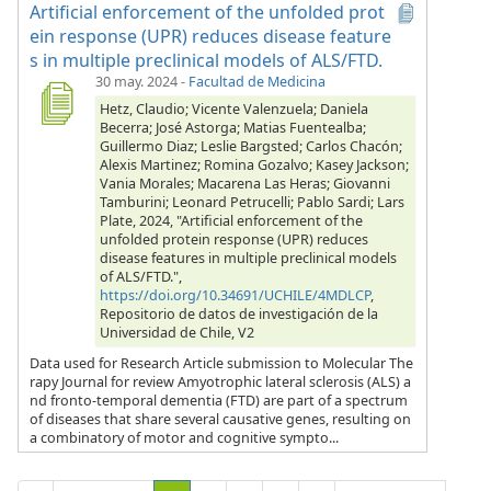
Artificial enforcement of the unfolded prot
ein response (UPR) reduces disease feature
s in multiple preclinical models of ALS/FTD.
30 may. 2024
-
Facultad de Medicina
Hetz, Claudio; Vicente Valenzuela; Daniela
Becerra; José Astorga; Matias Fuentealba;
Guillermo Diaz; Leslie Bargsted; Carlos Chacón;
Alexis Martinez; Romina Gozalvo; Kasey Jackson;
Vania Morales; Macarena Las Heras; Giovanni
Tamburini; Leonard Petrucelli; Pablo Sardi; Lars
Plate, 2024, "Artificial enforcement of the
unfolded protein response (UPR) reduces
disease features in multiple preclinical models
of ALS/FTD.",
https://doi.org/10.34691/UCHILE/4MDLCP
,
Repositorio de datos de investigación de la
Universidad de Chile, V2
Data used for Research Article submission to Molecular The
rapy Journal for review Amyotrophic lateral sclerosis (ALS) a
nd fronto-temporal dementia (FTD) are part of a spectrum
of diseases that share several causative genes, resulting on
a combinatory of motor and cognitive sympto...