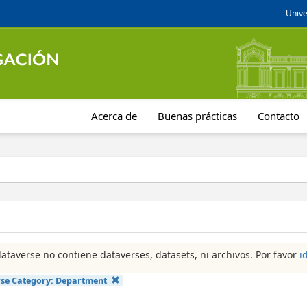
Unive
Acerca de
Buenas prácticas
Contacto
dataverse no contiene dataverses, datasets, ni archivos. Por favor
i
se Category:
Department