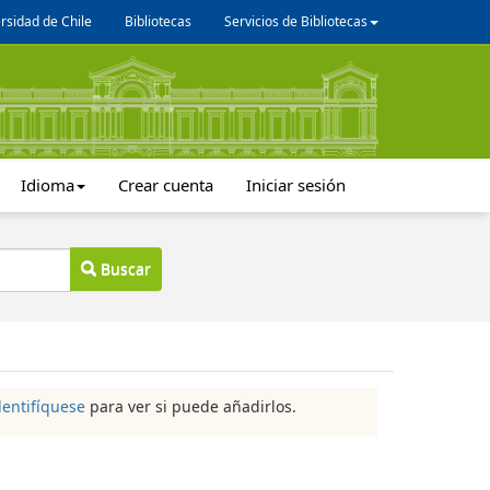
rsidad de Chile
Bibliotecas
Servicios de Bibliotecas
Idioma
Crear cuenta
Iniciar sesión
Buscar
dentifíquese
para ver si puede añadirlos.