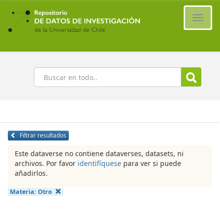
Ir
al
Cambi
contenido
naveg
principal
Buscar
Filtrar resultados
Este dataverse no contiene dataverses, datasets, ni
archivos. Por favor
identifíquese
para ver si puede
añadirlos.
Materia:
Otro