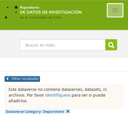
Ir
al
Cambi
contenido
naveg
principal
Buscar
Filtrar resultados
Este dataverse no contiene dataverses, datasets, ni
archivos. Por favor
identifíquese
para ver si puede
añadirlos.
Dataverse Category:
Department