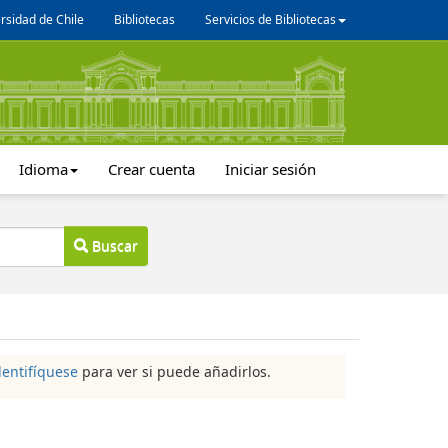
rsidad de Chile
Bibliotecas
Servicios de Bibliotecas
Idioma
Crear cuenta
Iniciar sesión
Buscar
dentifíquese
para ver si puede añadirlos.