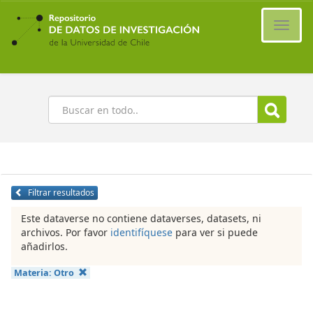
Ir
al
Cambi
contenido
naveg
principal
Buscar
Filtrar resultados
Este dataverse no contiene dataverses, datasets, ni
archivos. Por favor
identifíquese
para ver si puede
añadirlos.
Materia:
Otro