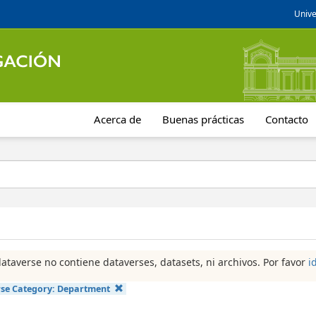
Unive
Acerca de
Buenas prácticas
Contacto
dataverse no contiene dataverses, datasets, ni archivos. Por favor
i
se Category:
Department