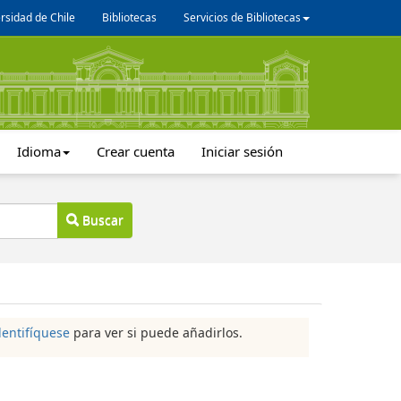
rsidad de Chile
Bibliotecas
Servicios de Bibliotecas
Idioma
Crear cuenta
Iniciar sesión
Buscar
dentifíquese
para ver si puede añadirlos.