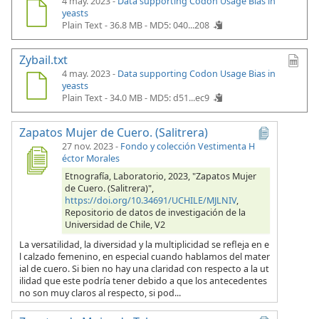
4 may. 2023 -
Data supporting Codon Usage Bias in
yeasts
Plain Text - 36.8 MB -
MD5: 040...208
Zybail.txt
4 may. 2023 -
Data supporting Codon Usage Bias in
yeasts
Plain Text - 34.0 MB -
MD5: d51...ec9
Zapatos Mujer de Cuero. (Salitrera)
27 nov. 2023
-
Fondo y colección Vestimenta H
éctor Morales
Etnografía, Laboratorio, 2023, "Zapatos Mujer
de Cuero. (Salitrera)",
https://doi.org/10.34691/UCHILE/MJLNIV
,
Repositorio de datos de investigación de la
Universidad de Chile, V2
La versatilidad, la diversidad y la multiplicidad se refleja en e
l calzado femenino, en especial cuando hablamos del mater
ial de cuero. Si bien no hay una claridad con respecto a la ut
ilidad que este podría tener debido a que los antecedentes
no son muy claros al respecto, si pod...