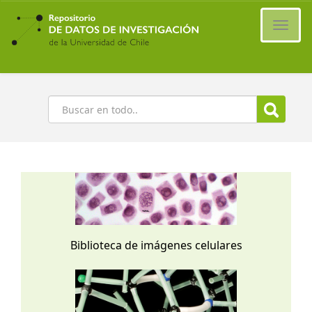
Ir
al
Cambi
contenido
naveg
principal
Buscar
Biblioteca de imágenes celulares