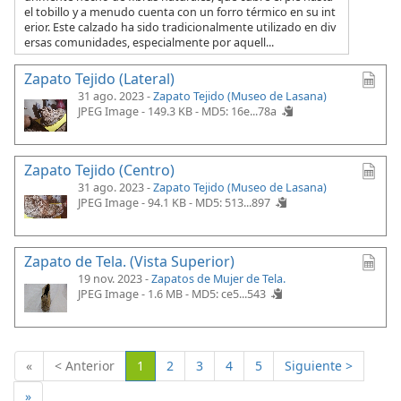
el tobillo y a menudo cuenta con un forro térmico en su int
erior. Este calzado ha sido tradicionalmente utilizado en div
ersas comunidades, especialmente por aquell...
Zapato Tejido (Lateral)
31 ago. 2023 -
Zapato Tejido (Museo de Lasana)
JPEG Image - 149.3 KB -
MD5: 16e...78a
Zapato Tejido (Centro)
31 ago. 2023 -
Zapato Tejido (Museo de Lasana)
JPEG Image - 94.1 KB -
MD5: 513...897
Zapato de Tela. (Vista Superior)
19 nov. 2023 -
Zapatos de Mujer de Tela.
JPEG Image - 1.6 MB -
MD5: ce5...543
(Actual)
«
< Anterior
1
2
3
4
5
Siguiente >
»