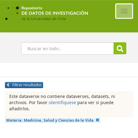
Ir
al
Cambi
contenido
naveg
principal
Buscar
Filtrar resultados
Este dataverse no contiene dataverses, datasets, ni
archivos. Por favor
identifíquese
para ver si puede
añadirlos.
Materia:
Medicina, Salud y Ciencias de la Vida