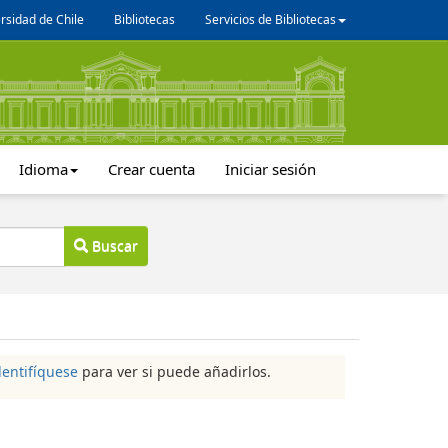
rsidad de Chile
Bibliotecas
Servicios de Bibliotecas
Idioma
Crear cuenta
Iniciar sesión
Buscar
dentifíquese
para ver si puede añadirlos.