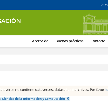
Unive
Acerca de
Buenas prácticas
Contacto
dataverse no contiene dataverses, datasets, ni archivos. Por favor
i
a:
Ciencias de la Información y Computación