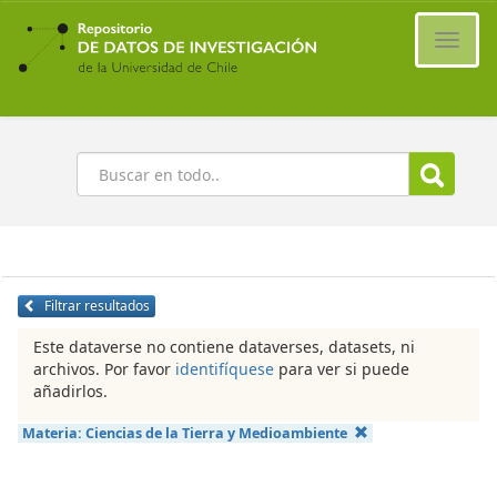
Ir
al
Cambi
contenido
naveg
principal
Buscar
Filtrar resultados
Este dataverse no contiene dataverses, datasets, ni
archivos. Por favor
identifíquese
para ver si puede
añadirlos.
Materia:
Ciencias de la Tierra y Medioambiente