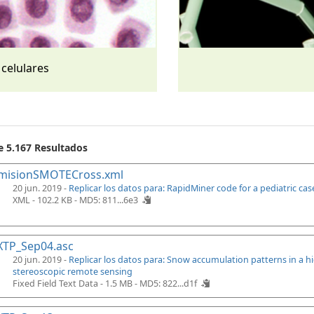
 celulares
e 5.167 Resultados
misionSMOTECross.xml
20 jun. 2019 -
Replicar los datos para: RapidMiner code for a pediatric ca
XML - 102.2 KB -
MD5: 811...6e3
XTP_Sep04.asc
20 jun. 2019 -
Replicar los datos para: Snow accumulation patterns in a 
stereoscopic remote sensing
Fixed Field Text Data - 1.5 MB -
MD5: 822...d1f