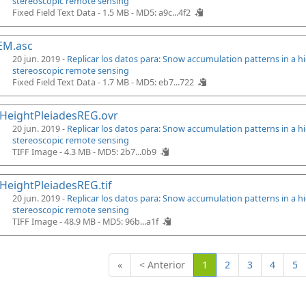
stereoscopic remote sensing
Fixed Field Text Data - 1.5 MB -
MD5: a9c...4f2
EM.asc
20 jun. 2019 -
Replicar los datos para: Snow accumulation patterns in a 
stereoscopic remote sensing
Fixed Field Text Data - 1.7 MB -
MD5: eb7...722
HeightPleiadesREG.ovr
20 jun. 2019 -
Replicar los datos para: Snow accumulation patterns in a 
stereoscopic remote sensing
TIFF Image - 4.3 MB -
MD5: 2b7...0b9
eightPleiadesREG.tif
20 jun. 2019 -
Replicar los datos para: Snow accumulation patterns in a 
stereoscopic remote sensing
TIFF Image - 48.9 MB -
MD5: 96b...a1f
(Actual)
«
< Anterior
1
2
3
4
5