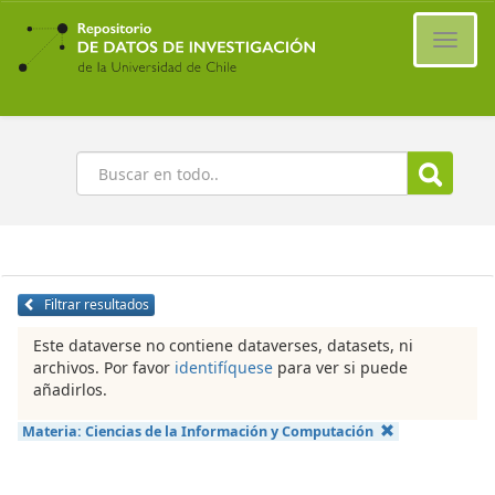
Ir
al
Cambi
contenido
naveg
principal
Buscar
Filtrar resultados
Este dataverse no contiene dataverses, datasets, ni
archivos. Por favor
identifíquese
para ver si puede
añadirlos.
Materia:
Ciencias de la Información y Computación