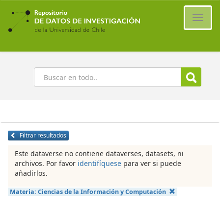
Ir
al
Cambi
contenido
naveg
principal
Buscar
Filtrar resultados
Este dataverse no contiene dataverses, datasets, ni
archivos. Por favor
identifíquese
para ver si puede
añadirlos.
Materia:
Ciencias de la Información y Computación