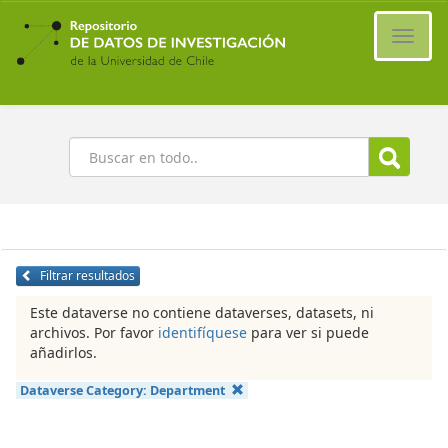
Ir
al
Cambi
contenido
naveg
principal
Buscar
Filtrar resultados
Este dataverse no contiene dataverses, datasets, ni
archivos. Por favor
identifíquese
para ver si puede
añadirlos.
Dataverse Category:
Department