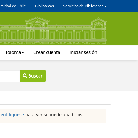
rsidad de Chile
Bibliotecas
Servicios de Bibliotecas
Idioma
Crear cuenta
Iniciar sesión
Buscar
dentifíquese
para ver si puede añadirlos.