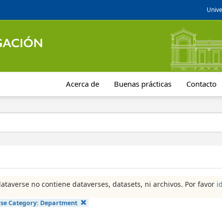
Unive
Acerca de
Buenas prácticas
Contacto
dataverse no contiene dataverses, datasets, ni archivos. Por favor
i
se Category:
Department