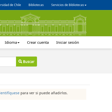
rsidad de Chile
Bibliotecas
Servicios de Bibliotecas
Idioma
Crear cuenta
Iniciar sesión
Buscar
dentifíquese
para ver si puede añadirlos.