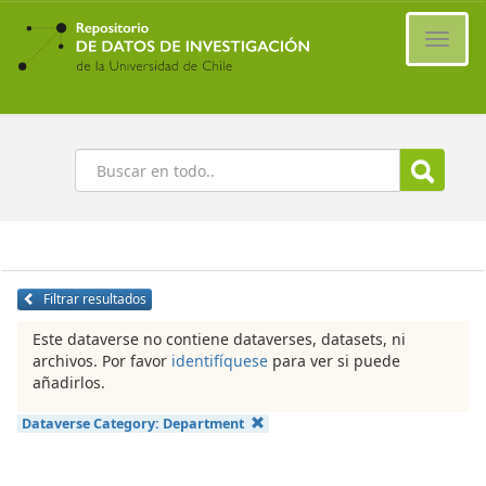
Ir
al
Cambi
contenido
naveg
principal
Buscar
Filtrar resultados
Este dataverse no contiene dataverses, datasets, ni
archivos. Por favor
identifíquese
para ver si puede
añadirlos.
Dataverse Category:
Department