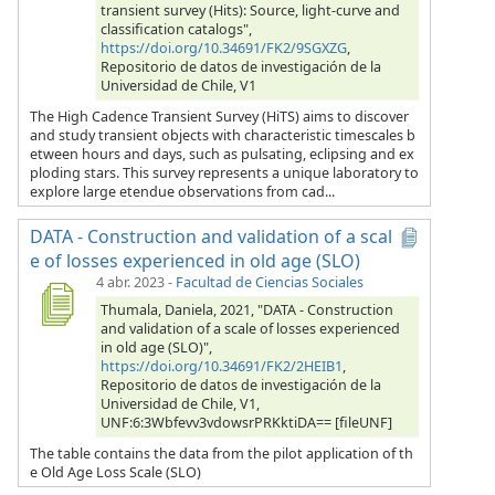
transient survey (Hits): Source, light-curve and
classification catalogs",
https://doi.org/10.34691/FK2/9SGXZG
,
Repositorio de datos de investigación de la
Universidad de Chile, V1
The High Cadence Transient Survey (HiTS) aims to discover
and study transient objects with characteristic timescales b
etween hours and days, such as pulsating, eclipsing and ex
ploding stars. This survey represents a unique laboratory to
explore large etendue observations from cad...
DATA - Construction and validation of a scal
e of losses experienced in old age (SLO)
4 abr. 2023
-
Facultad de Ciencias Sociales
Thumala, Daniela, 2021, "DATA - Construction
and validation of a scale of losses experienced
in old age (SLO)",
https://doi.org/10.34691/FK2/2HEIB1
,
Repositorio de datos de investigación de la
Universidad de Chile, V1,
UNF:6:3Wbfevv3vdowsrPRKktiDA== [fileUNF]
The table contains the data from the pilot application of th
e Old Age Loss Scale (SLO)