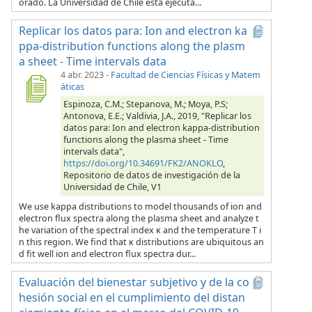
orado. La Universidad de Chile está ejecuta...
Replicar los datos para: Ion and electron ka
ppa-distribution functions along the plasm
a sheet - Time intervals data
4 abr. 2023
-
Facultad de Ciencias Físicas y Matem
áticas
Espinoza, C.M.; Stepanova, M.; Moya, P.S;
Antonova, E.E.; Valdivia, J.A., 2019, "Replicar los
datos para: Ion and electron kappa-distribution
functions along the plasma sheet - Time
intervals data",
https://doi.org/10.34691/FK2/ANOKLO
,
Repositorio de datos de investigación de la
Universidad de Chile, V1
We use kappa distributions to model thousands of ion and
electron flux spectra along the plasma sheet and analyze t
he variation of the spectral index κ and the temperature T i
n this region. We find that κ distributions are ubiquitous an
d fit well ion and electron flux spectra dur...
Evaluación del bienestar subjetivo y de la co
hesión social en el cumplimiento del distan