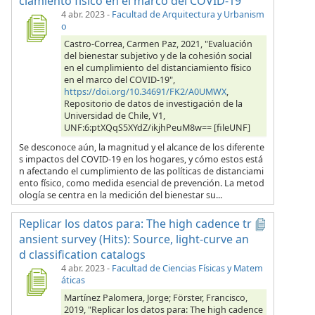
ciamiento físico en el marco del COVID-19
4 abr. 2023
-
Facultad de Arquitectura y Urbanism
o
Castro-Correa, Carmen Paz, 2021, "Evaluación
del bienestar subjetivo y de la cohesión social
en el cumplimiento del distanciamiento físico
en el marco del COVID-19",
https://doi.org/10.34691/FK2/A0UMWX
,
Repositorio de datos de investigación de la
Universidad de Chile, V1,
UNF:6:ptXQqS5XYdZ/ikjhPeuM8w== [fileUNF]
Se desconoce aún, la magnitud y el alcance de los diferente
s impactos del COVID-19 en los hogares, y cómo estos está
n afectando el cumplimiento de las políticas de distanciami
ento físico, como medida esencial de prevención. La metod
ología se centra en la medición del bienestar su...
Replicar los datos para: The high cadence tr
ansient survey (Hits): Source, light-curve an
d classification catalogs
4 abr. 2023
-
Facultad de Ciencias Físicas y Matem
áticas
Martínez Palomera, Jorge; Förster, Francisco,
2019, "Replicar los datos para: The high cadence