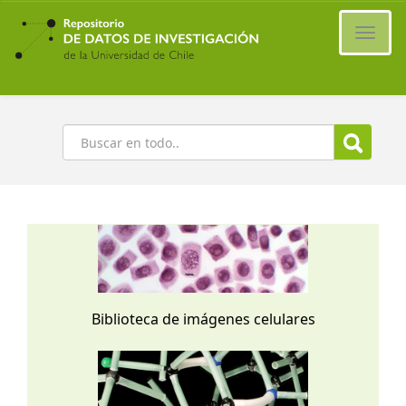
Ir
al
Cambi
contenido
naveg
principal
Buscar
Biblioteca de imágenes celulares