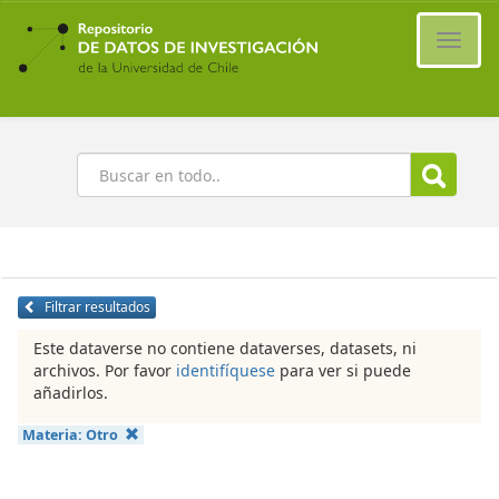
Ir
al
Cambi
contenido
naveg
principal
Buscar
Filtrar resultados
Este dataverse no contiene dataverses, datasets, ni
archivos. Por favor
identifíquese
para ver si puede
añadirlos.
Materia:
Otro