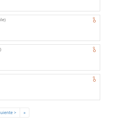
le)
)
guiente >
»