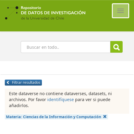
Ir
al
Cambi
contenido
naveg
principal
Buscar
Filtrar resultados
Este dataverse no contiene dataverses, datasets, ni
archivos. Por favor
identifíquese
para ver si puede
añadirlos.
Materia:
Ciencias de la Información y Computación