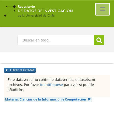
Ir
al
Cambi
contenido
naveg
principal
Buscar
Filtrar resultados
Este dataverse no contiene dataverses, datasets, ni
archivos. Por favor
identifíquese
para ver si puede
añadirlos.
Materia:
Ciencias de la Información y Computación