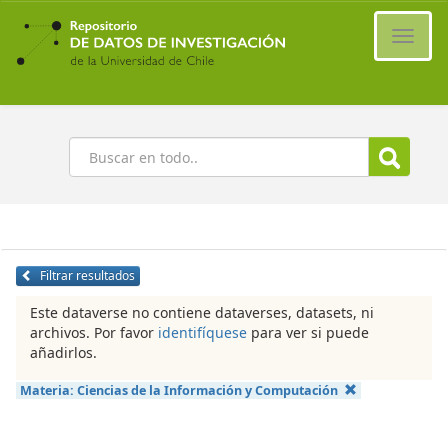
Ir
al
Cambi
contenido
naveg
principal
Buscar
Filtrar resultados
Este dataverse no contiene dataverses, datasets, ni
archivos. Por favor
identifíquese
para ver si puede
añadirlos.
Materia:
Ciencias de la Información y Computación