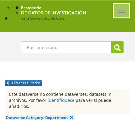
Ir
al
Cambi
contenido
naveg
principal
Buscar
Filtrar resultados
Este dataverse no contiene dataverses, datasets, ni
archivos. Por favor
identifíquese
para ver si puede
añadirlos.
Dataverse Category:
Department