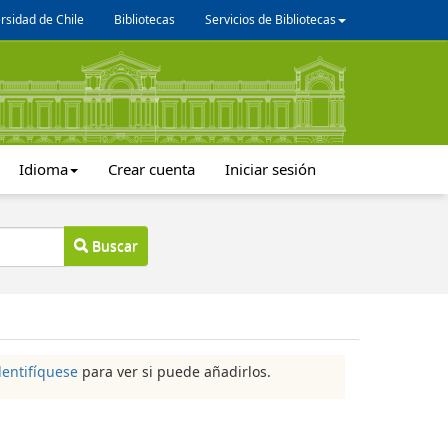
rsidad de Chile
Bibliotecas
Servicios de Bibliotecas
Idioma
Crear cuenta
Iniciar sesión
Buscar
dentifíquese
para ver si puede añadirlos.