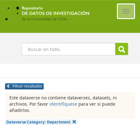
Ir
al
Cambi
contenido
naveg
principal
Buscar
Filtrar resultados
Este dataverse no contiene dataverses, datasets, ni
archivos. Por favor
identifíquese
para ver si puede
añadirlos.
Dataverse Category:
Department