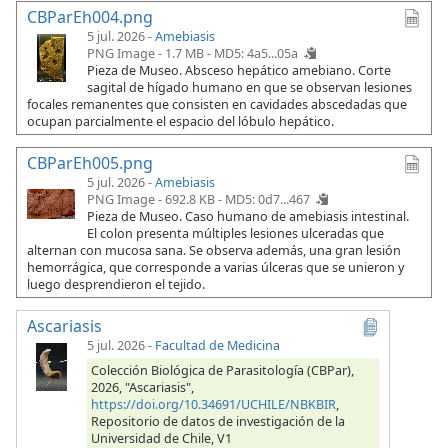
CBParEh004.png
5 jul. 2026 -
Amebiasis
PNG Image - 1.7 MB -
MD5: 4a5...05a
Pieza de Museo. Absceso hepático amebiano. Corte
sagital de hígado humano en que se observan lesiones
focales remanentes que consisten en cavidades abscedadas que
ocupan parcialmente el espacio del lóbulo hepático.
CBParEh005.png
5 jul. 2026 -
Amebiasis
PNG Image - 692.8 KB -
MD5: 0d7...467
Pieza de Museo. Caso humano de amebiasis intestinal.
El colon presenta múltiples lesiones ulceradas que
alternan con mucosa sana. Se observa además, una gran lesión
hemorrágica, que corresponde a varias úlceras que se unieron y
luego desprendieron el tejido.
Ascariasis
5 jul. 2026
-
Facultad de Medicina
Colección Biológica de Parasitología (CBPar),
2026, "Ascariasis",
https://doi.org/10.34691/UCHILE/NBKBIR
,
Repositorio de datos de investigación de la
Universidad de Chile, V1