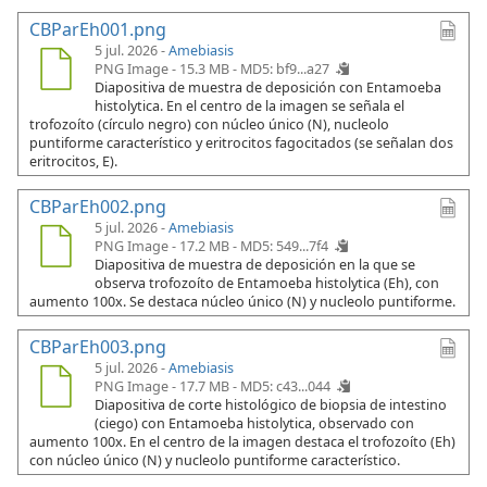
CBParEh001.png
5 jul. 2026 -
Amebiasis
PNG Image - 15.3 MB -
MD5: bf9...a27
Diapositiva de muestra de deposición con Entamoeba
histolytica. En el centro de la imagen se señala el
trofozoíto (círculo negro) con núcleo único (N), nucleolo
puntiforme característico y eritrocitos fagocitados (se señalan dos
eritrocitos, E).
CBParEh002.png
5 jul. 2026 -
Amebiasis
PNG Image - 17.2 MB -
MD5: 549...7f4
Diapositiva de muestra de deposición en la que se
observa trofozoíto de Entamoeba histolytica (Eh), con
aumento 100x. Se destaca núcleo único (N) y nucleolo puntiforme.
CBParEh003.png
5 jul. 2026 -
Amebiasis
PNG Image - 17.7 MB -
MD5: c43...044
Diapositiva de corte histológico de biopsia de intestino
(ciego) con Entamoeba histolytica, observado con
aumento 100x. En el centro de la imagen destaca el trofozoíto (Eh)
con núcleo único (N) y nucleolo puntiforme característico.