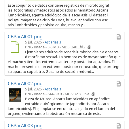
Este conjunto de datos contiene registros de microfotograf
ías, fotografías y metadatos asociados al nemátodo Ascaris
lumbricoides, agente etiológico de la ascariasis. El dataset i
ncluye imágenes de ciclo de Loos, huevo, apéndice con Asc
aris lumbricoides y parásito adulto, macho y...
CBParAl001.png
5 jul. 2026 -
Ascariasis
PNG Image - 3.6 MB -
MD5: 240...fd2
Ejemplares adultos de Ascaris lumbricoides. Se observa
dimorfismo sexual. La hembra es de mayor tamaño que
el macho y tiene los extremos anterior y posterior aguzados. El
macho presenta su un extremo posterior enroscado, que protege
su aparato copulatriz. Gusano de sección redond...
CBParAl002.png
5 jul. 2026 -
Ascariasis
PNG Image - 644.8 KB -
MD5: 7d8...39a
Pieza de Museo. Ascaris lumbricoides en apéndice
extraído quirúrgicamente (apendicitis por Ascaris
lumbricoides). El ejemplar se encuentra alojado en el lumen del
órgano, evidenciando la obstrucción mecánica de este.
CBParAl003.png