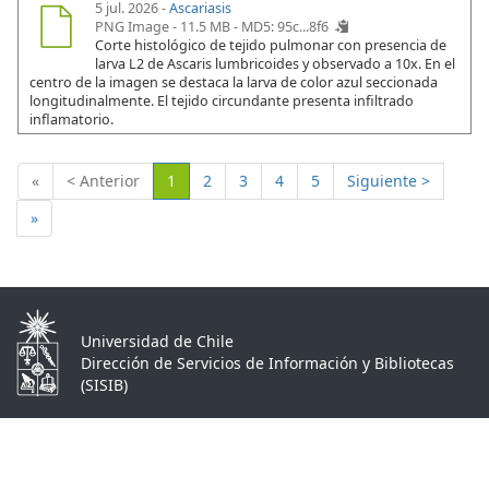
5 jul. 2026 -
Ascariasis
PNG Image - 11.5 MB -
MD5: 95c...8f6
Corte histológico de tejido pulmonar con presencia de
larva L2 de Ascaris lumbricoides y observado a 10x. En el
centro de la imagen se destaca la larva de color azul seccionada
longitudinalmente. El tejido circundante presenta infiltrado
inflamatorio.
(Actual)
«
< Anterior
1
2
3
4
5
Siguiente >
»
Universidad de Chile
Dirección de Servicios de Información y Bibliotecas
(SISIB)