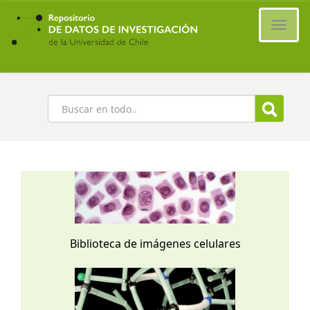
Ir
al
Cambi
contenido
naveg
principal
Buscar
Biblioteca de imágenes celulares