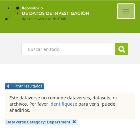
Ir
al
Cambi
contenido
naveg
principal
Buscar
Filtrar resultados
Este dataverse no contiene dataverses, datasets, ni
archivos. Por favor
identifíquese
para ver si puede
añadirlos.
Dataverse Category:
Department