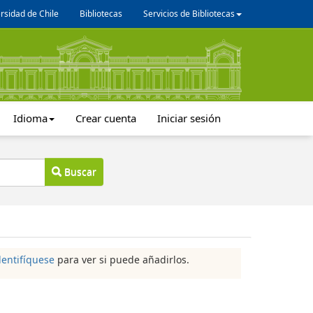
rsidad de Chile
Bibliotecas
Servicios de Bibliotecas
Idioma
Crear cuenta
Iniciar sesión
Buscar
dentifíquese
para ver si puede añadirlos.