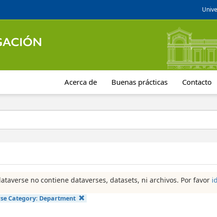
Unive
Acerca de
Buenas prácticas
Contacto
dataverse no contiene dataverses, datasets, ni archivos. Por favor
i
se Category:
Department