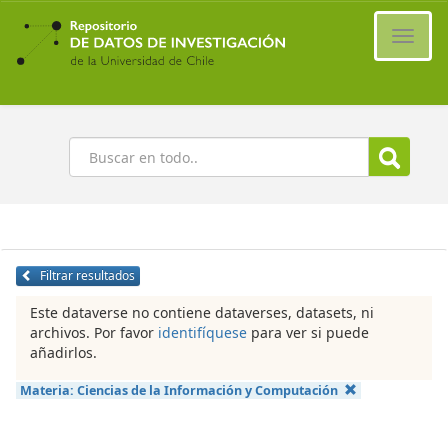
Ir
al
Cambi
contenido
naveg
principal
Buscar
Filtrar resultados
Este dataverse no contiene dataverses, datasets, ni
archivos. Por favor
identifíquese
para ver si puede
añadirlos.
Materia:
Ciencias de la Información y Computación